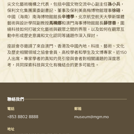
尖文化藝術機構之代表，包括中國文物交流中心副主任
孫小兵
，
保利文化集團黨委副書記、董事及保利美高梅博物館理事
徐碚
，
中國（海南）南海博物館館長
辛禮學
，北京航空航天大學新媒體
藝術與設計學院副教授
馬曉娜
和澳門海事博物館館長
薛啓善
，圍
繞科技如何打破文化藝術與觀眾之間的界限，以及如何在觀眾互
動中形成歷史意識和文化認同等議題作深入探討。
座談會亦邀請了來自澳門、香港及中國內地，科技、藝術、文化
及歷史相關領域之協會會員、高校學者和學生及文博專家，近
150
人出席。專家學者的真知灼見引發與會者對相關議題的深度思
考，共同探索科技與文化有機結合的更多可能性。
聯絡我們
電話
郵箱
+853 8802 8888
museum@mgm.mo
地址