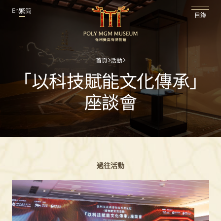
En
繁
简
目錄
首頁
活動
「以科技賦能文化傳承」
座談會
過往活動